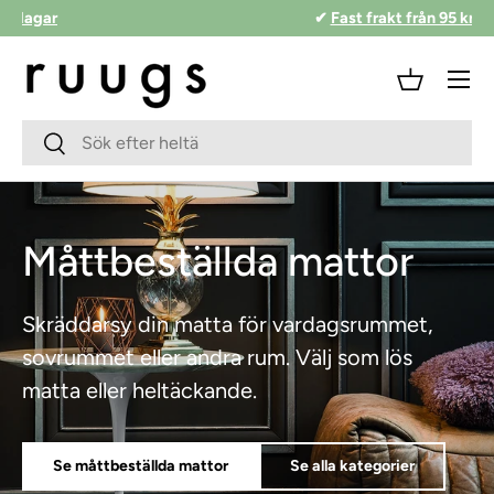
✔
Snabb leverans 2-4 vardagar
Hoppa till innehåll
Meny
Korg
Sökfält
Skicka
Måttbeställda mattor
Skräddarsy din matta för vardagsrummet,
sovrummet eller andra rum. Välj som lös
matta eller heltäckande.
Se måttbeställda mattor
Se alla kategorier