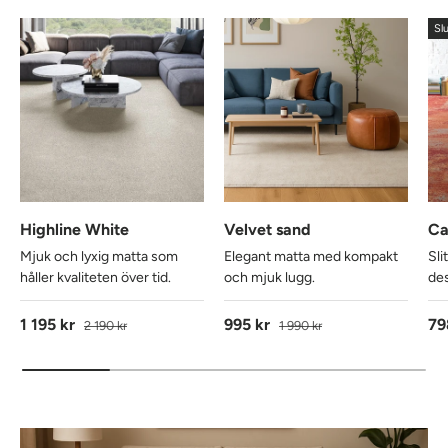
Slu
Highline White
Velvet sand
Ca
Mjuk och lyxig matta som
Elegant matta med kompakt
Sli
håller kvaliteten över tid.
och mjuk lugg.
des
Reapris
Ordinarie pris
Reapris
Ordinarie pris
Re
1 195 kr
995 kr
79
2 190 kr
1 990 kr