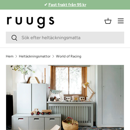
✔
Fast frakt från 95 kr
Hoppa till innehåll
Meny
Korg
Sökfält
Skicka
Hem
Heltäckningsmattor
World of Racing
Skippa till produktinformationen