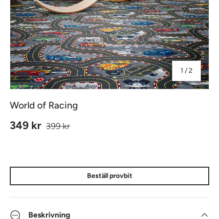
av
1
/
2
World of Racing
Ordinarie pris
Reapris
349 kr
399 kr
Beställ provbit
Beskrivning