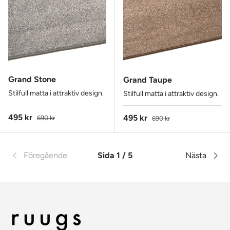
Grand Stone
Grand Taupe
Stilfull matta i attraktiv design.
Stilfull matta i attraktiv design.
Reapris
Ordinarie pris
495 kr
Reapris
Ordinarie pris
495 kr
690 kr
690 kr
Föregående
Sida 1 / 5
Nästa