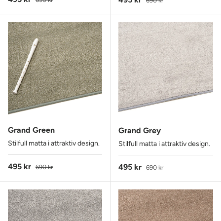
690 kr
Grand Green
Grand Grey
Stilfull matta i attraktiv design.
Stilfull matta i attraktiv design.
Reapris
Ordinarie pris
495 kr
Reapris
Ordinarie pris
495 kr
690 kr
690 kr