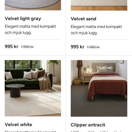
Velvet light gray
Velvet sand
Elegant matta med kompakt
Elegant matta med kompakt
och mjuk lugg.
och mjuk lugg.
Reapris
Ordinarie pris
995 kr
Reapris
Ordinarie pris
995 kr
1 990 kr
1 990 kr
Velvet white
Clipper antracit