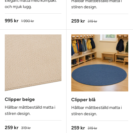
Elegant matta med kompakt
Hållbar måttbeställd matta i
och mjuk lugg.
stilren design.
Reapris
Ordinarie pris
995 kr
Reapris
Ordinarie pris
259 kr
1 990 kr
319 kr
Clipper beige
Clipper blå
Hållbar måttbeställd matta i
Hållbar måttbeställd matta i
stilren design.
stilren design.
Reapris
Ordinarie pris
259 kr
Reapris
Ordinarie pris
259 kr
319 kr
319 kr