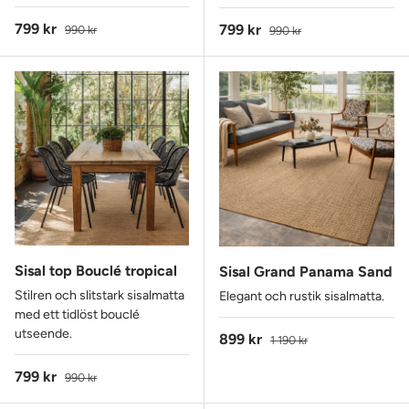
Reapris
Ordinarie pris
799 kr
Reapris
Ordinarie pris
799 kr
990 kr
990 kr
Sisal top Bouclé tropical
Sisal Grand Panama Sand
Stilren och slitstark sisalmatta
Elegant och rustik sisalmatta.
med ett tidlöst bouclé
utseende.
Reapris
Ordinarie pris
899 kr
1 190 kr
Reapris
Ordinarie pris
799 kr
990 kr