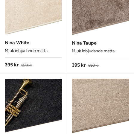
Nina White
Nina Taupe
Mjuk inbjudande matta.
Mjuk inbjudande matta.
Reapris
Ordinarie pris
395 kr
Reapris
Ordinarie pris
395 kr
590 kr
590 kr