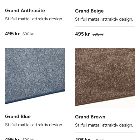
Grand Anthracite
Grand Beige
Stilfull matta i attraktiv design.
Stilfull matta i attraktiv design.
Reapris
Ordinarie pris
495 kr
Reapris
Ordinarie pris
495 kr
690 kr
690 kr
Grand Blue
Grand Brown
Stilfull matta i attraktiv design.
Stilfull matta i attraktiv design.
Reapris
Ordinarie pris
495 kr
Reapris
Ordinarie pris
495 kr
690 kr