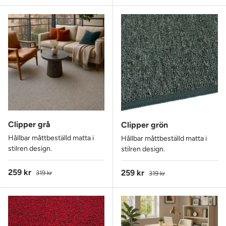
Clipper grå
Clipper grön
Hållbar måttbeställd matta i
Hållbar måttbeställd matta i
stilren design.
stilren design.
Reapris
Ordinarie pris
259 kr
Reapris
Ordinarie pris
259 kr
319 kr
319 kr