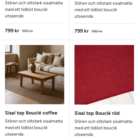
Stilren och slitstark sisalmatta
Stilren och slitstark sisalmatta
med ett tidlöst bouclé
med ett tidlöst bouclé
utseende.
utseende.
Reapris
Ordinarie pris
799 kr
Reapris
Ordinarie pris
799 kr
990 kr
990 kr
Sisal top Bouclé coffee
Sisal top Bouclé röd
Stilren och slitstark sisalmatta
Stilren och slitstark sisalmatta
med ett tidlöst bouclé
med ett tidlöst bouclé
utseende.
utseende.