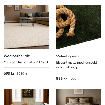
Woolberber vit
Velvet green
Mjuk och härlig matta i 50% ull.
Elegant matta med kompakt
och mjuk lugg.
Reapris
Ordinarie pris
699 kr
1 080 kr
Reapris
Ordinarie pris
995 kr
1 990 kr