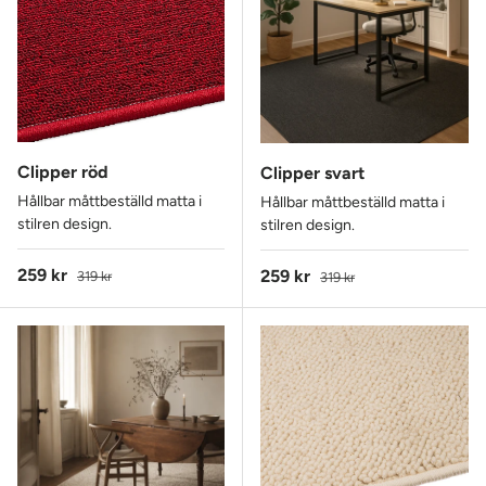
Clipper röd
Clipper svart
Hållbar måttbeställd matta i
Hållbar måttbeställd matta i
stilren design.
stilren design.
Reapris
Ordinarie pris
259 kr
Reapris
Ordinarie pris
259 kr
319 kr
319 kr