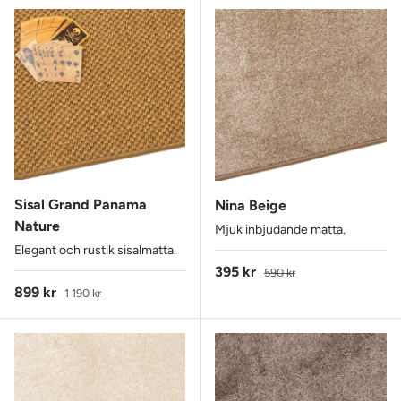
Sisal Grand Panama
Nina Beige
Nature
Mjuk inbjudande matta.
Elegant och rustik sisalmatta.
Reapris
Ordinarie pris
395 kr
590 kr
Reapris
Ordinarie pris
899 kr
1 190 kr