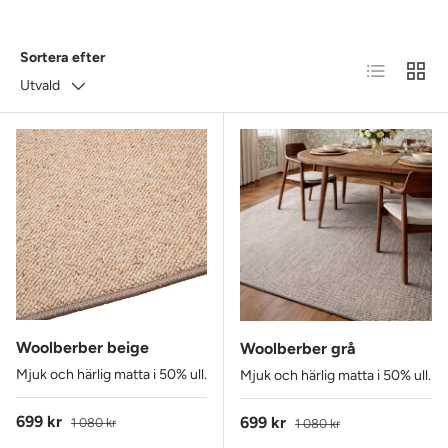
Sortera efter
Lista
Rutnä
Utvald
Woolberber beige
Woolberber grå
Mjuk och härlig matta i 50% ull.
Mjuk och härlig matta i 50% ull.
Reapris
Ordinarie pris
699 kr
Reapris
Ordinarie pris
699 kr
1 080 kr
1 080 kr