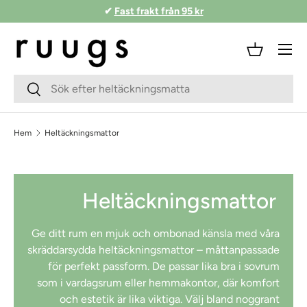
✔
Fast frakt från 95 kr
Hoppa till innehåll
Meny
Korg
Sökfält
Skicka
Hem
Heltäckningsmattor
Heltäckningsmattor
Ge ditt rum en mjuk och ombonad känsla med våra
skräddarsydda heltäckningsmattor – måttanpassade
för perfekt passform. De passar lika bra i sovrum
som i vardagsrum eller hemmakontor, där komfort
och estetik är lika viktiga. Välj bland noggrant