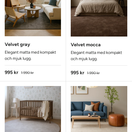
Velvet gray
Velvet mocca
Elegant matta med kompakt
Elegant matta med kompakt
och mjuk lugg.
och mjuk lugg.
Reapris
Ordinarie pris
995 kr
Reapris
Ordinarie pris
995 kr
1 990 kr
1 990 kr