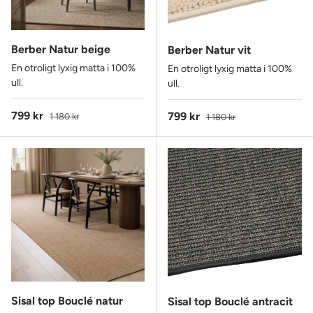
Berber Natur beige
Berber Natur vit
En otroligt lyxig matta i 100%
En otroligt lyxig matta i 100%
ull.
ull.
Reapris
Ordinarie pris
799 kr
Reapris
Ordinarie pris
799 kr
1 180 kr
1 180 kr
Sisal top Bouclé natur
Sisal top Bouclé antracit