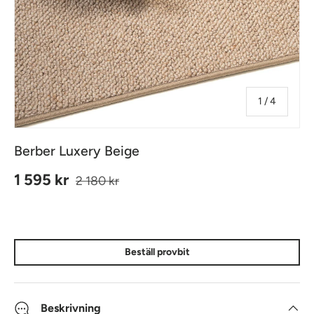
av
1
/
4
Berber Luxery Beige
Ordinarie pris
Reapris
1 595 kr
2 180 kr
Beställ provbit
Beskrivning