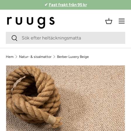
✔
Fast frakt från 95 kr
Hoppa till innehåll
Meny
Korg
Sökfält
Skicka
Hem
Natur- & sisalmattor
Berber Luxery Beige
Skippa till produktinformationen