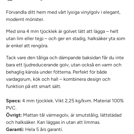
Förvandla ditt hem med vårt lyxiga vinylgolv i elegant,
modernt mönster.
Med sina 4 mm tjocklek är golvet lätt att lägga – helt
utan lim eller tejp – och ger en stadig, halksäker yta som
är enkel att rengöra.
Tack vare den tåliga och dämpande baksidan får du inte
bara ett ljudreducerande golv, utan också en varm och
behaglig känsla under fötterna. Perfekt för både
vardagsrum, kök och hall – kombinera design och
funktion på ett smart sätt.
Specs
:
4 mm tjocklek. Vikt 2,25 kg/kvm. Material 100%
PVC.
Övrigt
:
Mattan tål värmegolv, är smutstålig, lättstädad
och halksäker. Kan läggas in utan att limmas.
Garanti
:
Hela 5 års garanti.