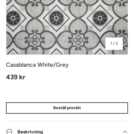
av
1
/
3
Casablanca White/Grey
Ordinarie pris
439 kr
Beställ provbit
Beskrivning