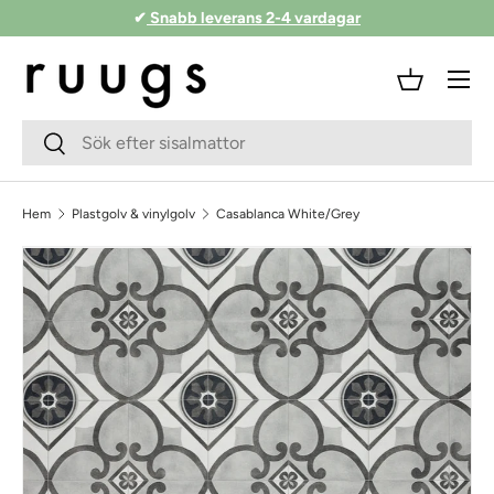
✔
Snabb leverans 2-4 vardagar
Hoppa till innehåll
Meny
Korg
Sökfält
Skicka
Hem
Plastgolv & vinylgolv
Casablanca White/Grey
Skippa till produktinformationen