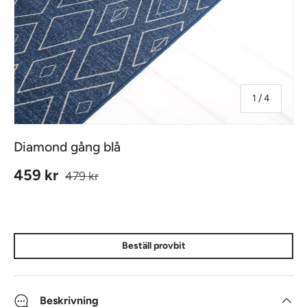
av
1
/
4
Diamond gång blå
Ordinarie pris
Reapris
459 kr
479 kr
Beställ provbit
Beskrivning