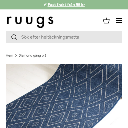
✔
Fast frakt från 95 kr
Hoppa till innehåll
Meny
Korg
Sökfält
Skicka
Hem
Diamond gång blå
Skippa till produktinformationen