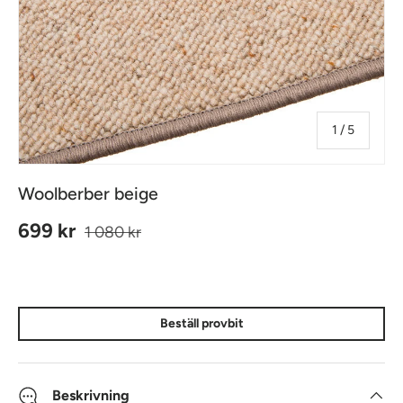
av
1
/
5
Woolberber beige
Ordinarie pris
Reapris
699 kr
1 080 kr
Beställ provbit
Beskrivning