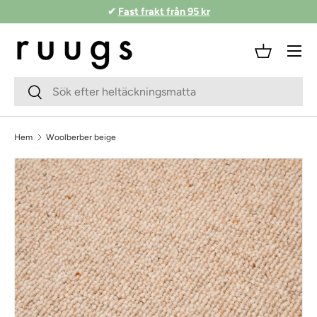
✔
Fast frakt från 95 kr
Hoppa till innehåll
Meny
Korg
Sökfält
Skicka
Hem
Woolberber beige
Skippa till produktinformationen