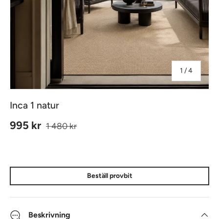
av
1
/
4
Inca 1 natur
Ordinarie pris
Reapris
995 kr
1 480 kr
Beställ provbit
Beskrivning