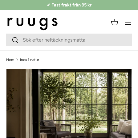
✔
Fast frakt från 95 kr
Hoppa till innehåll
Meny
Korg
Sökfält
Skicka
Hem
Inca 1 natur
Skippa till produktinformationen