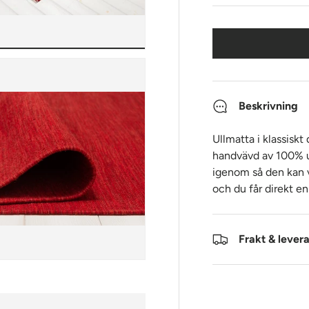
Beskrivning
Ullmatta i klassiskt
handvävd av 100% ul
igenom så den kan v
och du får direkt e
Frakt & lever