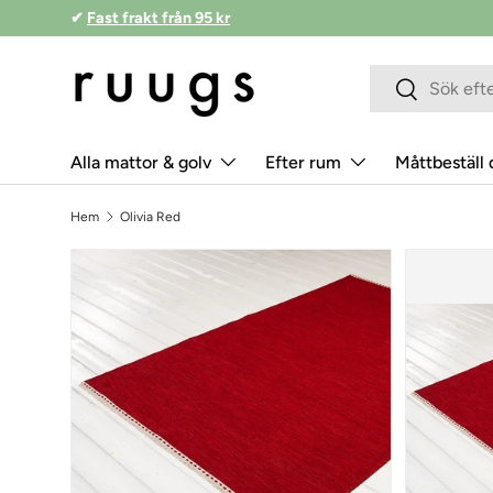
✔
Fast frakt från 95 kr
Hoppa till innehåll
Sökfält
Skicka
Alla mattor & golv
Efter rum
Måttbeställ 
Hem
Olivia Red
Skippa till produktinformationen