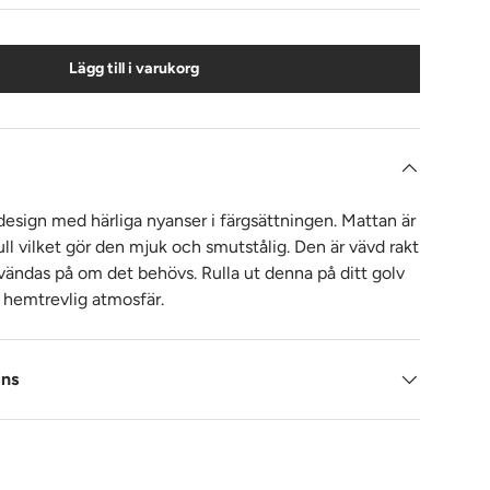
Lägg till i varukorg
 design med härliga nyanser i färgsättningen. Mattan är
l vilket gör den mjuk och smutstålig. Den är vävd rakt
ändas på om det behövs. Rulla ut denna på ditt golv
n hemtrevlig atmosfär.
ans