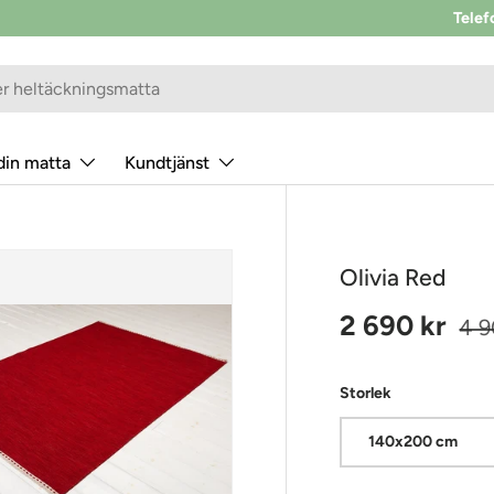
Telef
din matta
Kundtjänst
Olivia Red
Reapris
Ord
2 690 kr
4 9
Storlek
140x200 cm