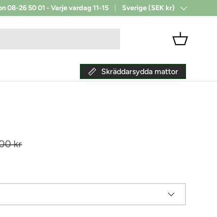
on 08-26 50 01 - Varje vardag 11-15
Sverige (SEK kr)
Land/Region
Korg
Skräddarsydda mattor
inarie pris
00 kr