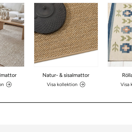
lmattor
Natur- & sisalmattor
Röll
on
Visa kollektion
Visa 