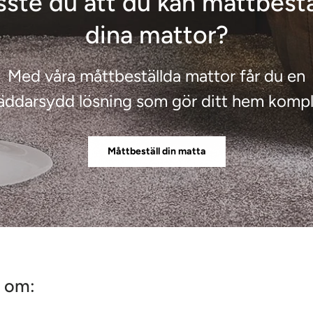
sste du att du kan måttbestä
dina mattor?
Med våra måttbeställda mattor får du en
äddarsydd lösning som gör ditt hem kompl
Måttbeställ din matta
r om: