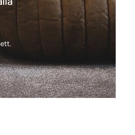
lla
ett.